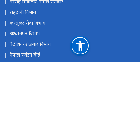
परराष्ट्र मन्‍त्रालय, नेपाल सरकार
राहदानी विभाग
कन्सुलर सेवा विभाग
अध्यागमन विभाग
वैदेशिक रोजगार विभाग
नेपाल पर्यटन बोर्ड
उद्योग, वाणिज्य तथा आपूर्ति मन्त्रालय
नेपाल लगानी बोर्ड
उद्योग विभाग
ETA आवेदन फारम
राष्ट्रिय प्राकृतिक स्रोत तथा वित्त आयोग