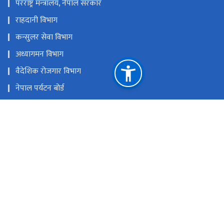
परराष्ट्र मन्‍त्रालय, नेपाल सरकार
राहदानी विभाग
कन्सुलर सेवा विभाग
अध्यागमन विभाग
वैदेशिक रोजगार विभाग
नेपाल पर्यटन बोर्ड
उद्योग, वाणिज्य तथा आपूर्ति मन्त्रालय
नेपाल लगानी बोर्ड
उद्योग विभाग
ETA आवेदन फारम
राष्ट्रिय प्राकृतिक स्रोत तथा वित्त आयोग