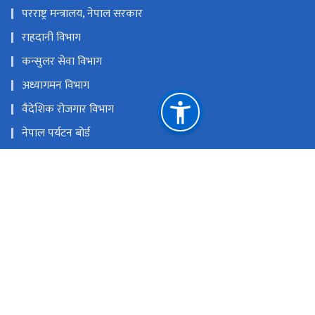
परराष्ट्र मन्‍त्रालय, नेपाल सरकार
राहदानी विभाग
कन्सुलर सेवा विभाग
अध्यागमन विभाग
वैदेशिक रोजगार विभाग
नेपाल पर्यटन बोर्ड
उद्योग, वाणिज्य तथा आपूर्ति मन्त्रालय
नेपाल लगानी बोर्ड
उद्योग विभाग
ETA आवेदन फारम
राष्ट्रिय प्राकृतिक स्रोत तथा वित्त आयोग