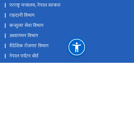
परराष्ट्र मन्‍त्रालय, नेपाल सरकार
राहदानी विभाग
कन्सुलर सेवा विभाग
अध्यागमन विभाग
वैदेशिक रोजगार विभाग
नेपाल पर्यटन बोर्ड
उद्योग, वाणिज्य तथा आपूर्ति मन्त्रालय
नेपाल लगानी बोर्ड
उद्योग विभाग
ETA आवेदन फारम
राष्ट्रिय प्राकृतिक स्रोत तथा वित्त आयोग