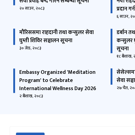
सेवा प्रवाह बन्द गरिने सम्बन्धी सूचना
नयाँ राह
प्रदान गर
२० साउन, २०८३
६ साउन, २
मौरिससमा राहदानी तथा कन्सुलर सेवा
डर्बान तथ
घुम्ती शिविर सञ्चालन सूचना
कन्सुलर घ
सूचना
३० जेठ, २०८३
१८ बैशाख, 
Embassy Organized 'Meditation
सेसेल्समा
Program' to Celebrate
सेवा सञ्च
International Wellness Day 2026
२७ चैत, २
२ बैशाख, २०८३