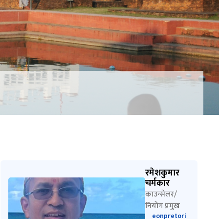
रमेशकुमार
चर्मकार
काउन्सेलर/
नियोग प्रमुख
eonpretori