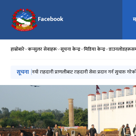
मुख्य न
Facebook
म
हाम्रोबारे
कन्सुलर सेवाहरू
सूचना केन्द्र
मिडिया केन्द्र
डाउनलोडहरू
सम्
मुख्य नेभिगेसनमा जानुहोस्
सूचना
सेवा प्रवाह बन्द गरिने सम्बन्धी सूचना
नयाँ राहदानी प्राणलीबाट राहदानी सेवा प्रदान गर्न सुचारु गरेक
मौरिससमा राहदानी तथा कन्सुलर सेवा घुम्ती शिविर सञ्चालन 
डर्बान तथा पिटर्मेरिजबर्गमा राहदानी तथा कन्सुलर घुम्ती सेवा स
Embassy Organized 'Meditation Program' to Celebr