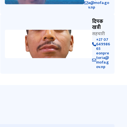
a@mofa.go
v.np
दिपक
खत्री
सहचारी
+27 07
649986
65
eonpre
toria@
mofa.g
ov.np