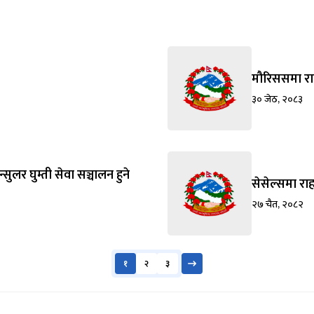
मौरिससमा राह
३० जेठ, २०८३
सुलर घुम्ती सेवा सञ्चालन हुने
सेसेल्समा राह
२७ चैत, २०८२
१
२
३